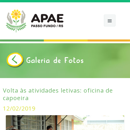
APAE
Galeria de Fotos
APOIE
COMO ATUAMOS
CALENDÁRIOS
Volta às atividades letivas: oficina de
capoeira
NOTÍCIAS
12/02/2019
FOTOS
CONTATO