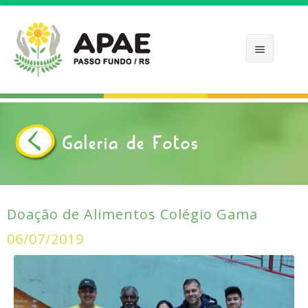
APAE
Galeria de Fotos
APOIE
COMO ATUAMOS
CALENDÁRIOS
Doação de Alimentos Colégio Gama
NOTÍCIAS
06/07/2019
FOTOS
CONTATO