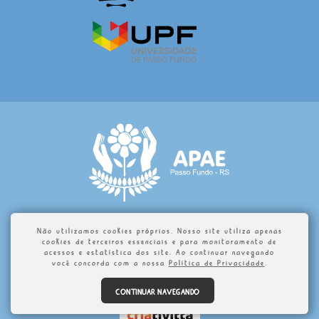
Não utilizamos cookies próprios. Nosso site utiliza apenas
cookies de terceiros essenciais e para monitoramento de
2016 - Associação de Pais e Amigos dos Excepcionais – APAE
acessos e estatística dos site. Ao continuar navegando
você concorda com a nossa
Política de Privacidade
.
PASSO FUNDO. Proibida a cópia total ou parcial do conteúdo
deste site.
Politica de Privacidade.
CONTINUAR NAVEGANDO