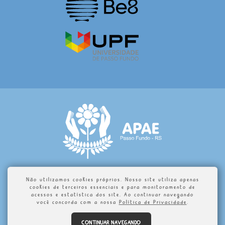
Não utilizamos cookies próprios. Nosso site utiliza apenas
cookies de terceiros essenciais e para monitoramento de
2016 - Associação de Pais e Amigos dos Excepcionais – APAE
acessos e estatística dos site. Ao continuar navegando
você concorda com a nossa
Política de Privacidade
.
PASSO FUNDO. Proibida a cópia total ou parcial do conteúdo
deste site.
Politica de Privacidade.
CONTINUAR NAVEGANDO