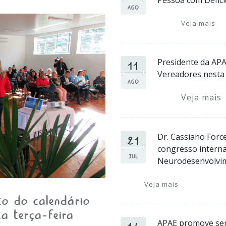
Pessoa com Deficiê
AGO
Veja mais
11
Presidente da AP
Vereadores nesta 
AGO
Veja mais
21
Dr. Cassiano Forc
congresso intern
JUL
Neurodesenvolvi
Veja mais
to do calendário
a terça-feira
14
APAE promove sem