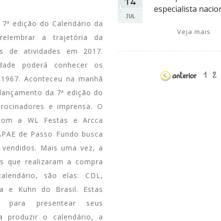
especialista nacio
JUL
 7ª edição do Calendário da
Veja mais
elembrar a trajetória da
os de atividades em 2017.
idade poderá conhecer os
1
2
e 1967. Aconteceu na manhã
e lançamento da 7ª edição do
atrocinadores e imprensa. O
 com a WL Festas e Arcca
APAE de Passo Fundo busca
s vendidos. Mais uma vez, a
as que realizaram a compra
lendário, são elas: CDL,
ia e Kuhn do Brasil. Estas
 para presentear seus
 produzir o calendário, a