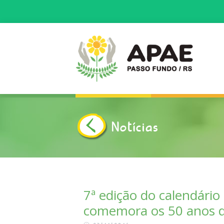
Notícias
INÍCIO
APAE
COMO ATUAMOS
7ª edição do calendári
comemora os 50 anos da
NOTÍCIAS