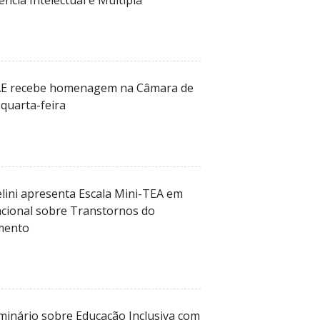
ncia Intelectual e Múltipla
AE recebe homenagem na Câmara de
quarta-feira
elini apresenta Escala Mini-TEA em
acional sobre Transtornos do
mento
inário sobre Educação Inclusiva com