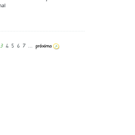
nal
3
4
5
6
7
...