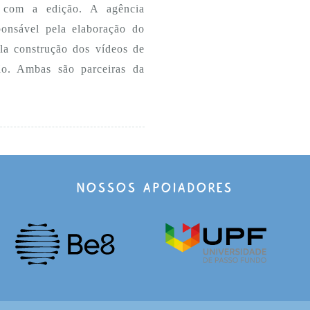
am com a edição. A
agência
ponsável pela elaboração do
la construção dos vídeos de
ão
. Ambas são parceiras da
NOSSOS APOIADORES