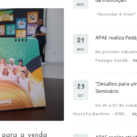
da instituição
NOV
“Recordar é Viver” 
01
APAE realiza Pedá
NOV
No próximo sábado 
Pedágio Solid&...
Ve
29
"Desafios para um
Seminário
SET
De 05 a 07 de outub
Filosofia Berthier – IFIBE, ...
Ve
l para a venda