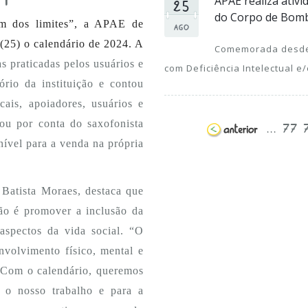
25
APAE realiza ativ
do Corpo de Bom
ém dos limites”, a APAE de
AGO
 (25) o calendário de 2024. A
Comemorada desde 
as praticadas pelos usuários e
com Deficiência Intelectual e/
ório da instituição e contou
cais, apoiadores, usuários e
...
77
cou por conta do saxofonista
nível para a venda na própria
Batista Moraes, destaca que
ção é promover a inclusão da
aspectos da vida social. “O
nvolvimento físico, mental e
. Com o calendário, queremos
 o nosso trabalho e para a