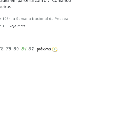
idades em parceria com o 7º Comando
beiros
1964, a Semana Nacional da Pessoa
ou ...
Veja mais
78
79
80
81
82