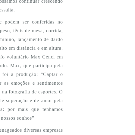
ossamos continuar crescendo
ssalta.
ue podem ser conferidas no
peso, tênis de mesa, corrida,
feminino, lançamento de dardo
alto em distância e em altura.
rafo voluntário Max Cenci em
do. Max, que participa pela
 foi a produção: “
Captar o
ir as emoções e sentimentos
 na fotografia de esportes. O
s de superação e de amor pela
ica: por mais que tenhamos
 nossos sonhos”.
enageados diversas empresas