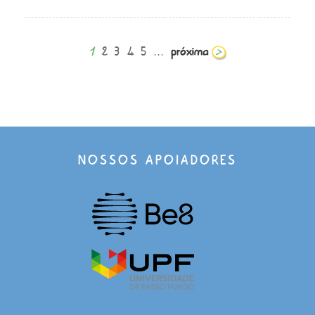
1
2
3
4
5
...
NOSSOS APOIADORES