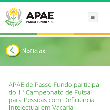
Notícias
INÍCIO
APAE
COMO ATUAMOS
APAE de Passo Fundo participa
do 1º Campeonato de Futsal
NOTÍCIAS
para Pessoas com Deficiência
APOIE
Intelectual em Vacaria