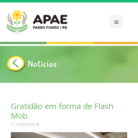
Notícias
INÍCIO
APAE
COMO ATUAMOS
Gratidão em forma de Flash
Mob
NOTÍCIAS
19/09/2018
APOIE