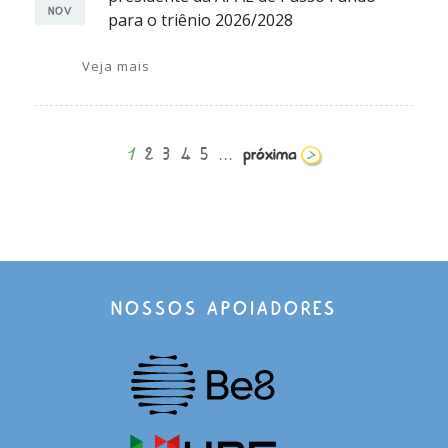
NOV
para o triênio 2026/2028
Veja mais
1
2
3
4
5
...
NOSSOS APOIADORES