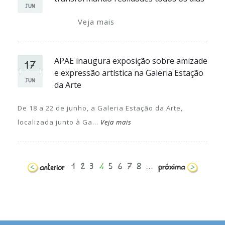
JUN
Veja mais
17
APAE inaugura exposição sobre amizade
e expressão artística na Galeria Estação
JUN
da Arte
De 18 a 22 de junho, a Galeria Estação da Arte,
localizada junto à Ga...
Veja mais
1
2
3
4
5
6
7
8
...